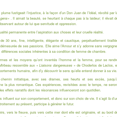
lume fustigeait l’injustice, à la façon d’un Don Juan de l’Idéal, révolté par l
 gens
« . Il aimait la beauté, se heurtant à chaque pas à la laideur; il rêvait d
 n’observant autour de lui que servitude et oppression.
dualité permanente entre l’aspiration aux choses et leur cruelle réalité.
30 ans, fine, intelligente, élégante et caustique, perpétuellement tiraillé
s démesurée de ses passions. Elle aime l’Amour et s’y adonne sans vergogne
es différences sociales inhérentes à sa condition de femme de chambre.
 formes et les moyens qu’ont inventés l’homme et la femme, pour se rendr
 Mirbeau ressemble aux «
Liaisons dangereuses
» de Choderlos de Laclos, e
ortements humains, afin d’y découvrir le sens qu’elle entend donner à sa vie
e chemin initiatique, avec ses drames, ses heurts et ses excès, jusqu’
rme la plus romantique. Ces expériences, revisitées avec le temps, ne seron
s effets narratifs dont les résonances influenceront son quotidien.
influent sur son comportement, et donc sur son choix de vie. Il s’agit là d’u
roitement au présent, participe à générer le futur.
, vers le fleuve, puis vers cette mer dont elle est originaire, et au bord d