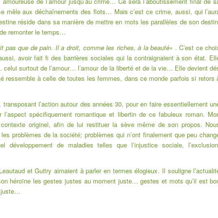
lt, amoureuse de l’amour jusqu’au crime… Ce sera l’aboutissement final de s
e mêle aux déchaînements des flots… Mais c’est ce crime, aussi, qui l’aur
élestine réside dans sa manière de mettre en mots les parallèles de son destin
el de remonter le temps…
it pas que de pain. Il a droit, comme les riches, à la beauté
« . C’est ce choi
ssi, avoir fait fi des barrières sociales qui la contraignaient à son état. Ell
ie… celui surtout de l’amour… l’amour de la liberté et de la vie… Elle devient dé
tité ressemble à celle de toutes les femmes, dans ce monde parfois si retors 
, transposant l’action autour des années 30, pour en faire essentiellement un
er l’aspect spécifiquement romantique et libertin de ce fabuleux roman. Mo
 contexte originel, afin de lui restituer la sève même de son propos. Nou
 les problèmes de la société; problèmes qui n’ont finalement que peu chang
l développement de maladies telles que l’injustice sociale, l’exclusion
utaud et Guitry aimaient à parler en termes élogieux. Il souligne l’actualit
son héroïne les gestes justes au moment juste… gestes et mots qu’il est bo
s juste…