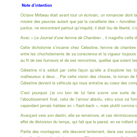
Note d’intention
Octave Mirbeau était avant tout un écrivain, un romancier dont la p
misère des pauvres autant que par la canaillerie des «
honnêtes
justice, ne rencontrant partout qu’iniquité; il était fou de liberté,
Avec «
Le Journal d’une femme de Chambre
« , il magnifie cette 
Cette dichotomie s’incarne chez Célestine, femme de chambre de 
entre les chuchotements de sa conscience et la vigueur toujour
au fil de ses humeurs et de ses rencontres, quelles que soient l
Célestine m’a séduit par cette façon qu’elle a d’explorer les
malheureux à deux… Par cette vision des choses, le roman de
Célestine devient le véhicule qui nous entraîne au coeur des comp
C’est pourquoi j’ai cru bon de lui faire suivre une sorte d
l’aboutissement final, celui de l’amour absolu, vécu sous sa fo
cependant jamais traitées en « flash-back », mais plutôt comme de
Avançant vers son destin, elle se remémore, et ces réminiscences 
effet de distorsion du temps, qui fait que le passé, en se mêlant ét
Partie des montagnes, elle descend lentement, dans ses souvenirs