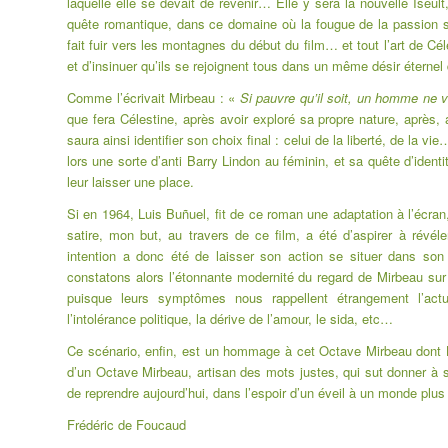
laquelle elle se devait de revenir… Elle y sera la nouvelle Iseu
quête romantique, dans ce domaine où la fougue de la passion s
fait fuir vers les montagnes du début du film… et tout l’art de C
et d’insinuer qu’ils se rejoignent tous dans un même désir étern
Comme l’écrivait Mirbeau : «
Si pauvre qu’il soit, un homme ne v
que fera Célestine, après avoir exploré sa propre nature, après, au
saura ainsi identifier son choix final : celui de la liberté, de la v
lors une sorte d’anti Barry Lindon au féminin, et sa quête d’iden
leur laisser une place.
Si en 1964, Luis Buñuel, fit de ce roman une adaptation à l’écran
satire, mon but, au travers de ce film, a été d’aspirer à révél
intention a donc été de laisser son action se situer dans son
constatons alors l’étonnante modernité du regard de Mirbeau sur
puisque leurs symptômes nous rappellent étrangement l’actue
l’intolérance politique, la dérive de l’amour, le sida, etc…
Ce scénario, enfin, est un hommage à cet Octave Mirbeau dont Lea
d’un Octave Mirbeau, artisan des mots justes, qui sut donner à 
de reprendre aujourd’hui, dans l’espoir d’un éveil à un monde plu
Frédéric de Foucaud