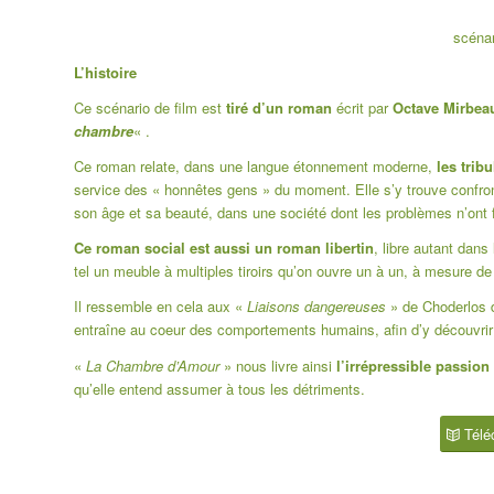
scénar
L’histoire
Ce scénario de film est
tiré d’un roman
écrit par
Octave Mirbea
chambre
« .
Ce roman relate, dans une langue étonnement moderne,
les
trib
service des « honnêtes gens » du moment. Elle s’y trouve confront
son âge et sa beauté, dans une société dont les problèmes n’ont 
Ce roman social est aussi un roman libertin
, libre autant dans
tel un meuble à multiples tiroirs qu’on ouvre un à un, à mesure de
Il ressemble en cela aux «
Liaisons dangereuses
» de Choderlos d
entraîne au coeur des comportements humains, afin d’y découvrir 
«
La Chambre d’Amour
» nous livre ainsi
l’irrépressible passio
qu’elle entend assumer à tous les détriments.
Télé