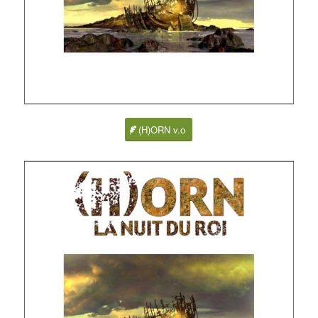
(H)ORN v.o